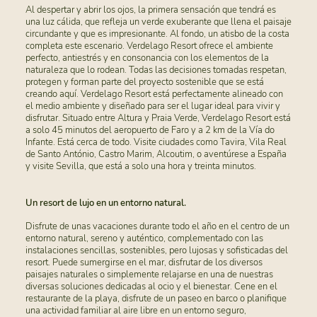
Al despertar y abrir los ojos, la primera sensación que tendrá es
una luz cálida, que refleja un verde exuberante que llena el paisaje
circundante y que es impresionante. Al fondo, un atisbo de la costa
completa este escenario. Verdelago Resort ofrece el ambiente
perfecto, antiestrés y en consonancia con los elementos de la
naturaleza que lo rodean. Todas las decisiones tomadas respetan,
protegen y forman parte del proyecto sostenible que se está
creando aquí. Verdelago Resort está perfectamente alineado con
el medio ambiente y diseñado para ser el lugar ideal para vivir y
disfrutar. Situado entre Altura y Praia Verde, Verdelago Resort está
a solo 45 minutos del aeropuerto de Faro y a 2 km de la Vía do
Infante. Está cerca de todo. Visite ciudades como Tavira, Vila Real
de Santo António, Castro Marim, Alcoutim, o aventúrese a España
y visite Sevilla, que está a solo una hora y treinta minutos.
Un resort de lujo en un entorno natural.
Disfrute de unas vacaciones durante todo el año en el centro de un
entorno natural, sereno y auténtico, complementado con las
instalaciones sencillas, sostenibles, pero lujosas y sofisticadas del
resort. Puede sumergirse en el mar, disfrutar de los diversos
paisajes naturales o simplemente relajarse en una de nuestras
diversas soluciones dedicadas al ocio y el bienestar. Cene en el
restaurante de la playa, disfrute de un paseo en barco o planifique
una actividad familiar al aire libre en un entorno seguro,