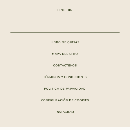
GOLF
FAMILIA Y NIÑOS
MIEMBROS
SENDEROS
LINKEDIN
SERVICIOS E INSTALACIONES
CONSTRUCCIÓN
APP VERDELAGO
CONDOMINIO
LIBRO DE QUEJAS
MAPA DEL SITIO
CONTÁCTENOS
TÉRMINOS Y CONDICIONES
POLÍTICA DE PRIVACIDAD
CONFIGURACIÓN DE COOKIES
INSTAGRAM