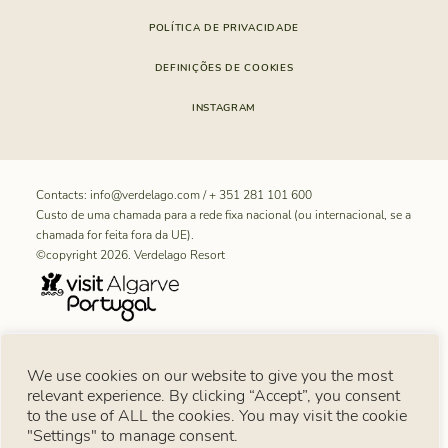
POLÍTICA DE PRIVACIDADE
DEFINIÇÕES DE COOKIES
INSTAGRAM
Contacts:
info@verdelago.com
/
+ 351 281 101 600
Custo de uma chamada para a rede fixa nacional (ou internacional, se a
chamada for feita fora da UE).
©copyright 2026. Verdelago Resort
NÚMERO DE REGISTO RNET do Aldeamento Turístico Verdelago:
We use cookies on our website to give you the most
11099
relevant experience. By clicking “Accept”, you consent
Aviso ao Consumidor
to the use of ALL the cookies. You may visit the cookie
Ao abrigo do artigo 18.º da Lei n.º 144/2015, de 8 de setembro, em caso de litígio de
consumo, o consumidor pode recorrer à Plataforma Europeia de Resolução de Litígios
"Settings" to manage consent.
em Linha:
https://consumer-redress.ec.europa.eu/index_pt
. Pode igualmente recorrer a